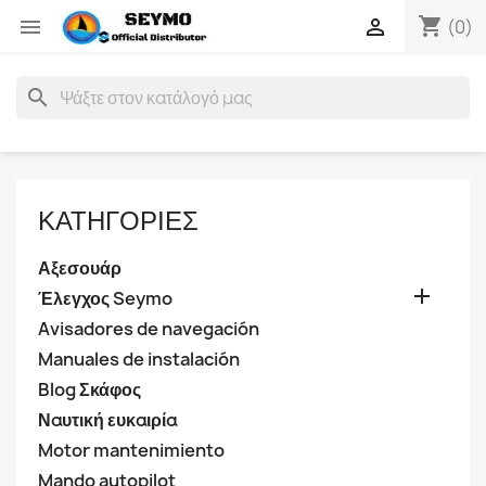
shopping_cart


(0)
search
ΚΑΤΗΓΟΡΊΕΣ
Αξεσουάρ

Έλεγχος Seymo
Avisadores de navegación
Manuales de instalación
Blog Σκάφος
Ναυτική ευκαιρία
Motor mantenimiento
Mando autopilot