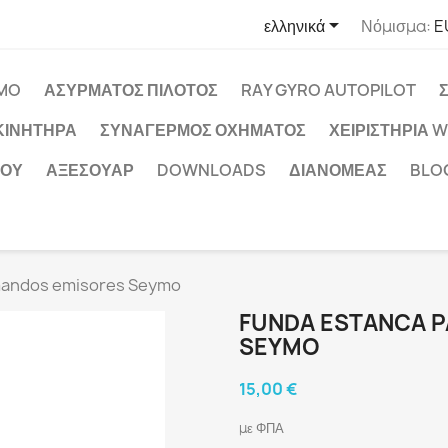

ελληνικά
Νόμισμα:
E
MO
ΑΣΎΡΜΑΤΟΣ ΠΙΛΌΤΟΣ
RAY GYRO AUTOPILOT
ΚΙΝΗΤΉΡΑ
ΣΥΝΑΓΕΡΜΌΣ ΟΧΉΜΑΤΟΣ
ΧΕΙΡΙΣΤΉΡΙΑ 
ΧΟΥ
ΑΞΕΣΟΥΆΡ
DOWNLOADS
ΔΙΑΝΟΜΈΑΣ
BLO
mandos emisores Seymo
FUNDA ESTANCA 
SEYMO
15,00 €
με ΦΠΑ