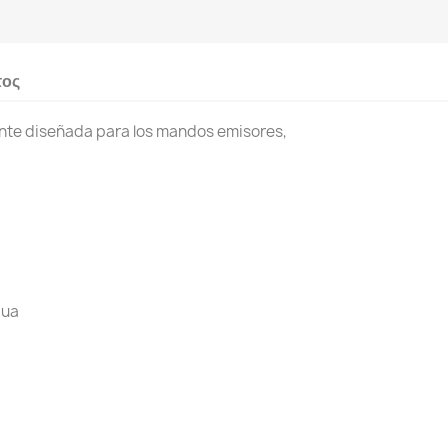
τος
nte diseñada para los mandos emisores,
gua