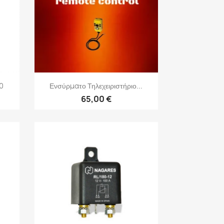
Γρήγορη προβολή

0
Ενσύρματο Τηλεχειριστήριο...
65,00 €