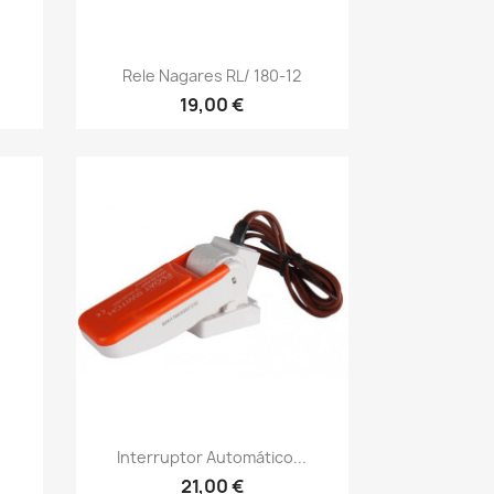
Γρήγορη προβολή

Rele Nagares RL/ 180-12
19,00 €
Γρήγορη προβολή

Interruptor Automático...
21,00 €