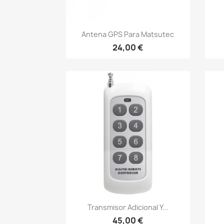
Γρήγορη προβολή

Antena GPS Para Matsutec
24,00 €
Γρήγορη προβολή

Transmisor Adicional Y...
45,00 €