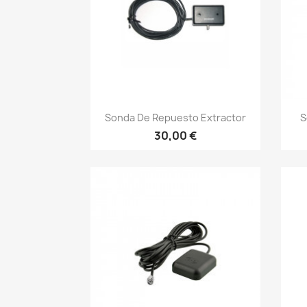
Γρήγορη προβολή

Sonda De Repuesto Extractor
S
30,00 €