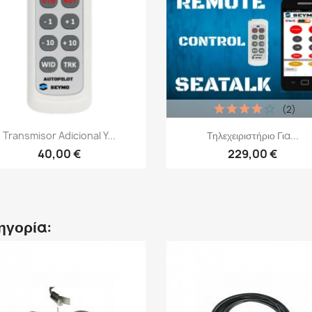
(2)
Γρήγορη προβολή
Γρήγορη προβολή


Transmisor Adicional Y...
Τηλεχειριστήριο Για...
40,00 €
229,00 €
τηγορία: