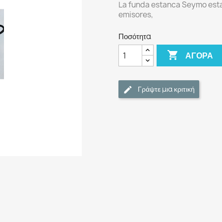
La funda estanca Seymo est
emisores,
Ποσότητα

ΑΓΟΡΆ
Γράψτε μια κριτική