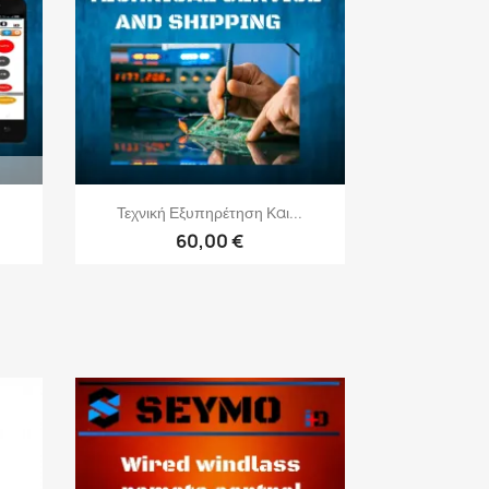
Γρήγορη προβολή

Τεχνική Εξυπηρέτηση Και...
60,00 €