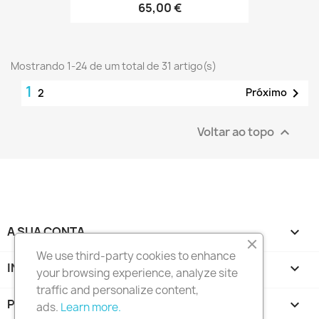
65,00 €
Mostrando 1-24 de um total de 31 artigo(s)
1

Próximo
2
Voltar ao topo

A SUA CONTA

We use third-party cookies to enhance
INFORMAÇÃO DA LOJA
keyboard_arrow_down
your browsing experience, analyze site
traffic and personalize content,
PRODUTOS

ads.
Learn more.