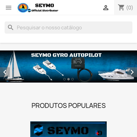
shopping_cart


(0)
search


PRODUTOS POPULARES