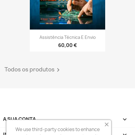
Assistência Técnica E Envio
60,00 €
Todos os produtos

A SUA CONTA

We use third-party cookies to enhance
INFORMAÇÃO DA LOJA
keyboard_arrow_down