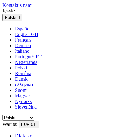
Kontakt z nami
Język:
Polski

Español
English GB
Français
Deutsch
Italiano
Português PT
Nederlands
Polski
Română
Dansk
ελληνικά
Suomi
Magyar
Nynorsk
Slovenčina
Waluta:
EUR €

DKK kr