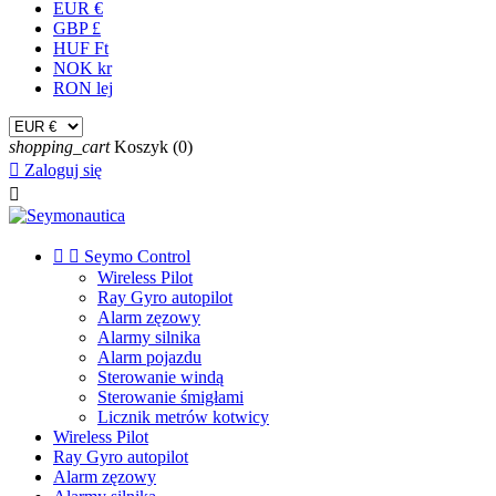
EUR €
GBP £
HUF Ft
NOK kr
RON lej
shopping_cart
Koszyk
(0)

Zaloguj się



Seymo Control
Wireless Pilot
Ray Gyro autopilot
Alarm zęzowy
Alarmy silnika
Alarm pojazdu
Sterowanie windą
Sterowanie śmigłami
Licznik metrów kotwicy
Wireless Pilot
Ray Gyro autopilot
Alarm zęzowy