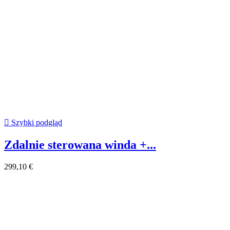

Szybki podgląd
Zdalnie sterowana winda +...
299,10 €