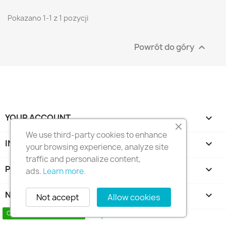
Pokazano 1-1 z 1 pozycji
Powrót do góry

YOUR ACCOUNT

We use third-party cookies to enhance
INFORMACJA O SKLEPIE
keyboard_arrow_down
your browsing experience, analyze site
traffic and personalize content,
PRODUKTY

ads.
Learn more.
NASZA FIRMA

Not accept
Allow cookies
Copyright 2010 - 2025 Seymo Náutica
Contact us via WhatsApp