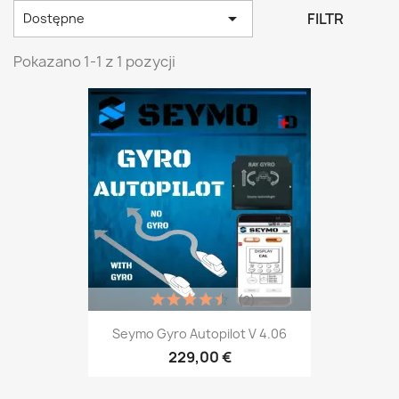

FILTR
Dostępne
Pokazano 1-1 z 1 pozycji
(2)
Seymo Gyro Autopilot V 4.06
229,00 €