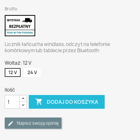
Brutto
Licznik łańcucha windlass, odczyt na telefonie
komórkowym lub tablecie przez Bluetooth
Woltaż: 12 V
12 V
24 V
Ilość

DODAJ DO KOSZYKA
Napisz swoją opinię