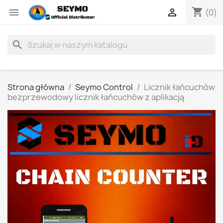
shopping_cart


(0)
search
Strona główna
Seymo Control
Licznik łańcuchów
bezprzewodowy licznik łańcuchów z aplikacją