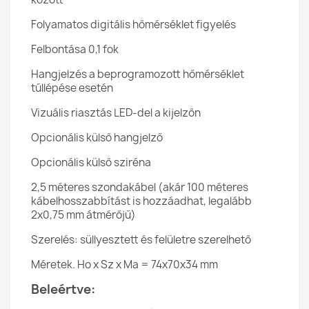
Folyamatos digitális hőmérséklet figyelés
Felbontása 0,1 fok
Hangjelzés a beprogramozott hőmérséklet
túllépése esetén
Vizuális riasztás LED-del a kijelzőn
Opcionális külső hangjelző
Opcionális külső sziréna
2,5 méteres szondakábel (akár 100 méteres
kábelhosszabbítást is hozzáadhat, legalább
2x0,75 mm átmérőjű)
Szerelés: süllyesztett és felületre szerelhető
Méretek. Ho x Sz x Ma = 74x70x34 mm
Beleértve: