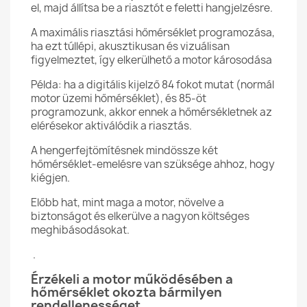
el, majd állítsa be a riasztót e feletti hangjelzésre.
A maximális riasztási hőmérséklet programozása,
ha ezt túllépi, akusztikusan és vizuálisan
figyelmeztet, így elkerülhető a motor károsodása
Példa: ha a digitális kijelző 84 fokot mutat (normál
motor üzemi hőmérséklet), és 85-öt
programozunk, akkor ennek a hőmérsékletnek az
elérésekor aktiválódik a riasztás.
A hengerfejtömítésnek mindössze két
hőmérséklet-emelésre van szüksége ahhoz, hogy
kiégjen.
Előbb hat, mint maga a motor, növelve a
biztonságot és elkerülve a nagyon költséges
meghibásodásokat.
.
Érzékeli a motor működésében a
hőmérséklet okozta bármilyen
rendellenességet