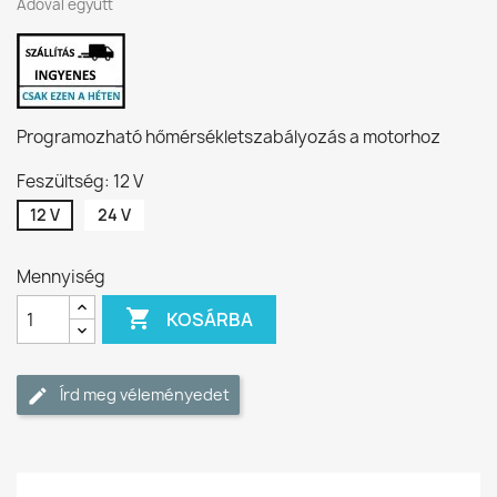
Adóval együtt
Programozható hőmérsékletszabályozás a motorhoz
Feszültség: 12 V
12 V
24 V
Mennyiség

KOSÁRBA
Írd meg véleményedet