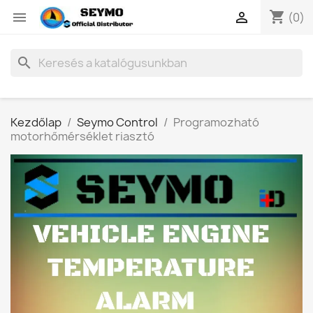
shopping_cart


(0)
search
Kezdőlap
Seymo Control
Programozható
motorhőmérséklet riasztó