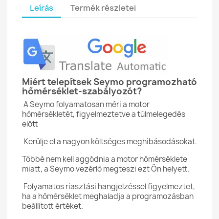
Leírás
Termék részletei
Miért telepítsek Seymo programozható
hőmérséklet-szabályozót?
A Seymo folyamatosan méri a motor
hőmérsékletét, figyelmeztetve a túlmelegedés
előtt
Kerülje el a nagyon költséges meghibásodásokat.
Többé nem kell aggódnia a motor hőmérséklete
miatt, a Seymo vezérlő megteszi ezt Ön helyett.
Folyamatos riasztási hangjelzéssel figyelmeztet,
ha a hőmérséklet meghaladja a programozásban
beállított értéket.