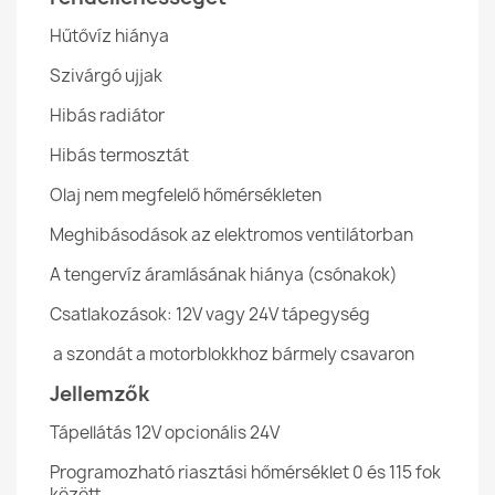
Hűtővíz hiánya
Szivárgó ujjak
Hibás radiátor
Hibás termosztát
Olaj nem megfelelő hőmérsékleten
Meghibásodások az elektromos ventilátorban
A tengervíz áramlásának hiánya (csónakok)
Csatlakozások: 12V vagy 24V tápegység
a szondát a motorblokkhoz bármely csavaron
Jellemzők
Tápellátás 12V opcionális 24V
Programozható riasztási hőmérséklet 0 és 115 fok
között