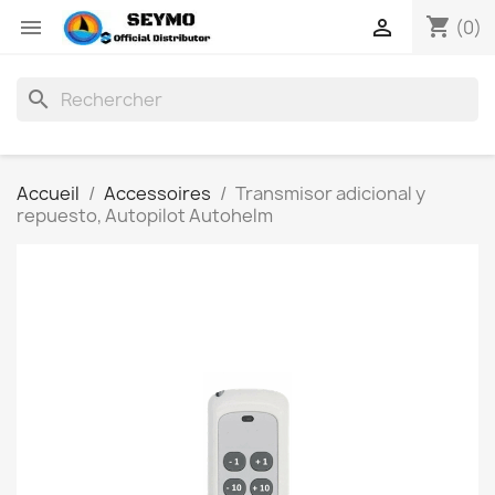
shopping_cart


(0)
search
Accueil
Accessoires
Transmisor adicional y
repuesto, Autopilot Autohelm