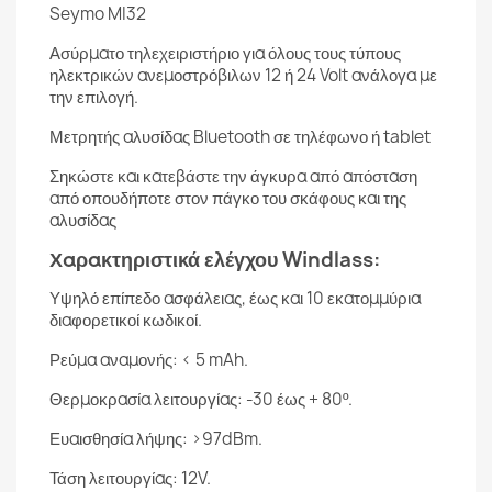
Seymo MI32
Ασύρματο τηλεχειριστήριο για όλους τους τύπους
ηλεκτρικών ανεμοστρόβιλων 12 ή 24 Volt ανάλογα με
την επιλογή.
Μετρητής αλυσίδας Bluetooth σε τηλέφωνο ή tablet
Σηκώστε και κατεβάστε την άγκυρα από απόσταση
από οπουδήποτε στον πάγκο του σκάφους και της
αλυσίδας
Χαρακτηριστικά ελέγχου Windlass:
Υψηλό επίπεδο ασφάλειας, έως και 10 εκατομμύρια
διαφορετικοί κωδικοί.
Ρεύμα αναμονής: < 5 mAh.
Θερμοκρασία λειτουργίας: -30 έως + 80º.
Ευαισθησία λήψης: >97dBm.
Τάση λειτουργίας: 12V.