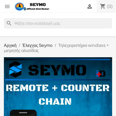
shopping_cart


(0)
search
Αρχική
Έλεγχος Seymo
Τηλεχειριστήριο windlass +
μετρητής αλυσίδας