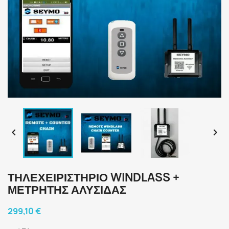


ΤΗΛΕΧΕΙΡΙΣΤΉΡΙΟ WINDLASS +
ΜΕΤΡΗΤΉΣ ΑΛΥΣΊΔΑΣ
299,10 €