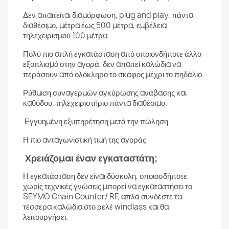
Δεν απαιτείται διαμόρφωση, plug and play, πάντα
διαθέσιμο, μέτρα έως 500 μέτρα, εμβέλεια
τηλεχειρισμού 100 μέτρα
Πολύ πιο απλή εγκατάσταση από οποιονδήποτε άλλο
εξοπλισμό στην αγορά, δεν απαιτεί καλώδια να
περάσουν από ολόκληρο το σκάφος μέχρι το πηδάλιο.
Ρύθμιση συναγερμών αγκύρωσης ανάβασης και
καθόδου, τηλεχειριστήριο πάντα διαθέσιμο.
Εγγυημένη εξυπηρέτηση μετά την πώληση
Η πιο ανταγωνιστική τιμή της αγοράς
Χρειάζομαι έναν εγκαταστάτη;
Η εγκατάσταση δεν είναι δύσκολη, οποιοσδήποτε
χωρίς τεχνικές γνώσεις μπορεί να εγκαταστήσει το
SEYMO Chain Counter/ RF, απλά συνδέστε τα
τέσσερα καλώδια στο ρελέ windlass και θα
λειτουργήσει.