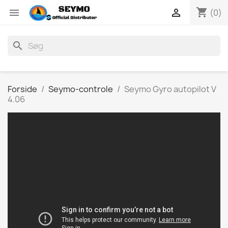
shopping_cart


(0)
search
Forside
Seymo-controle
Seymo Gyro autopilot V
4.06