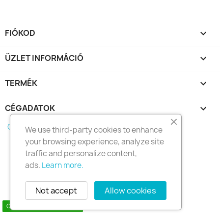
FIÓKOD

ÜZLET INFORMÁCIÓ
keyboard_arrow_down
TERMÉK

CÉGADATOK

Copyright 2010 - 2025 Seymo Náutica
We use third-party cookies to enhance
your browsing experience, analyze site
traffic and personalize content,
ads.
Learn more.
Not accept
Allow cookies
Contact us via WhatsApp