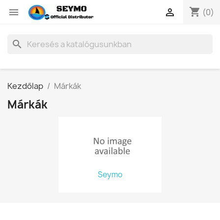
shopping_cart


(0)
search
Kezdőlap
Márkák
Márkák
Seymo