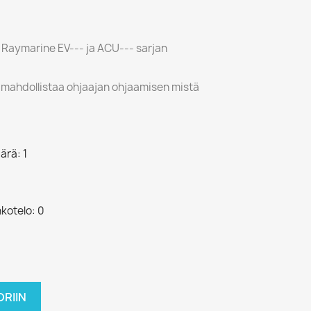
 Raymarine EV--- ja ACU--- sarjan
 mahdollistaa ohjaajan ohjaamisen mistä
ärä: 1
nkotelo: 0
RIIN