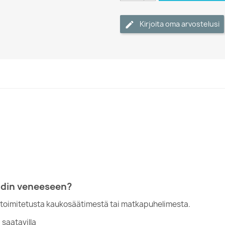
Kirjoita oma arvostelusi
ädin veneeseen?
 toimitetusta kaukosäätimestä tai matkapuhelimesta.
 saatavilla