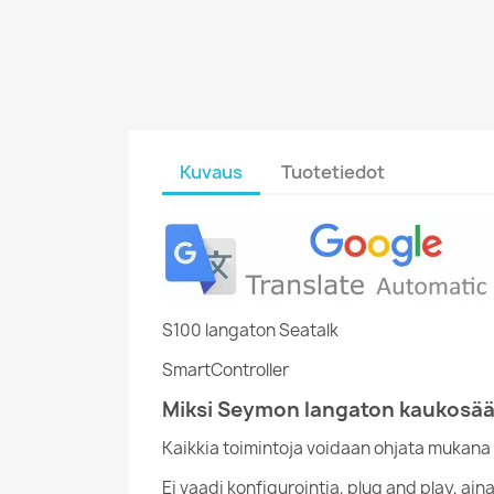
Kuvaus
Tuotetiedot
S100 langaton Seatalk
SmartController
Miksi Seymon langaton kaukosä
Kaikkia toimintoja voidaan ohjata mukana
Ei vaadi konfigurointia, plug and play, aina