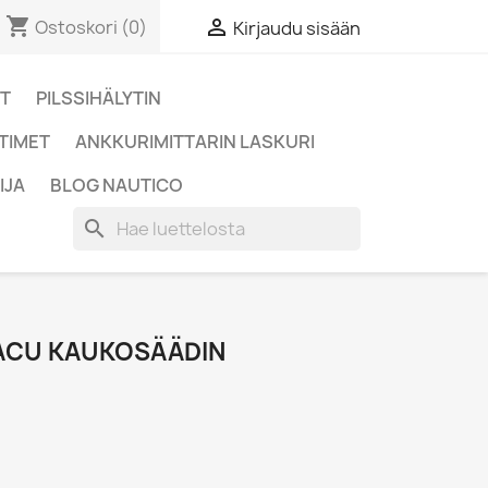
shopping_cart

Ostoskori
(0)
Kirjaudu sisään
OT
PILSSIHÄLYTIN
TIMET
ANKKURIMITTARIN LASKURI
IJA
BLOG NAUTICO
search
 ACU KAUKOSÄÄDIN