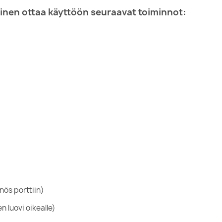
nen ottaa käyttöön seuraavat toiminnot:
s porttiin)
uovi oikealle)