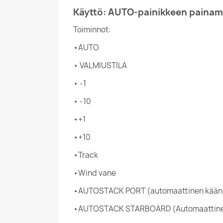
Käyttö: AUTO-painikkeen painami
Toiminnot:
•AUTO
• VALMIUSTILA
• -1
• -10
•+1
•+10
•Track
•Wind vane
•AUTOSTACK PORT (automaattinen käännö
•AUTOSTACK STARBOARD (Automaattinen l