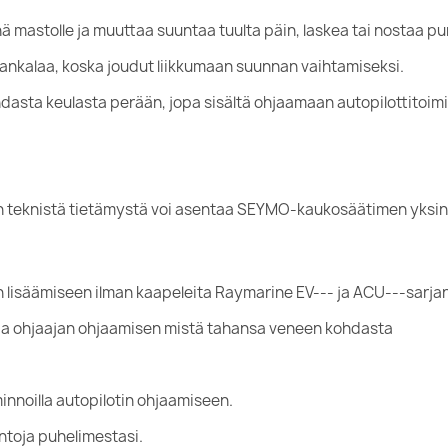
 mastolle ja muuttaa suuntaa tuulta päin, laskea tai nostaa pur
hankalaa, koska joudut liikkumaan suunnan vaihtamiseksi.
dasta keulasta perään, jopa sisältä ohjaamaan autopilottitoim
an teknistä tietämystä voi asentaa SEYMO-kaukosäätimen yksink
isäämiseen ilman kaapeleita Raymarine EV--- ja ACU---sarjan a
taa ohjaajan ohjaamisen mistä tahansa veneen kohdasta
nnoilla autopilotin ohjaamiseen.
intoja puhelimestasi.