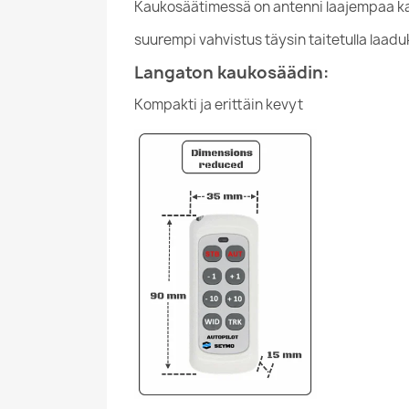
Kaukosäätimessä on antenni laajempaa ka
suurempi vahvistus täysin taitetulla laaduk
Langaton kaukosäädin:
Kompakti ja erittäin kevyt