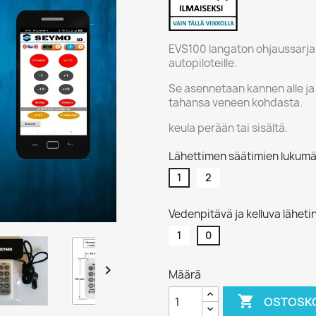
EVS100 langaton ohjaussarja
autopiloteille.
Se asennetaan kannen alle ja
tahansa veneen kohdasta.
keula perään tai sisältä.
Lähettimen säätimien lukumä
1
2
Vedenpitävä ja kelluva läheti
1
0

Määrä

OSTOSKO