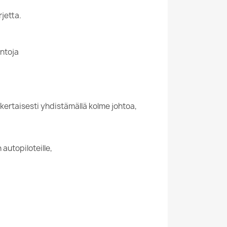
jetta.
intoja
ertaisesti yhdistämällä kolme johtoa,
utopiloteille,