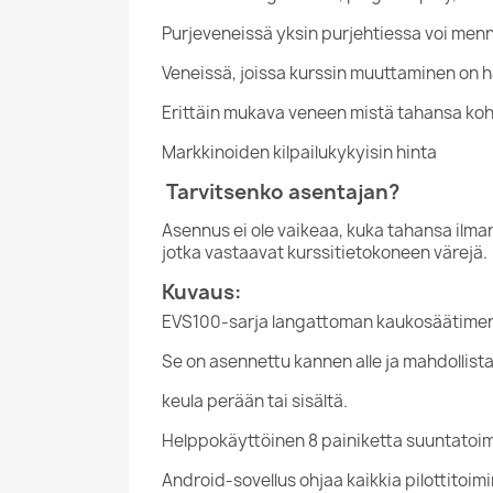
Purjeveneissä yksin purjehtiessa voi mennä
Veneissä, joissa kurssin muuttaminen on 
Erittäin mukava veneen mistä tahansa koh
Markkinoiden kilpailukykyisin hinta
Tarvitsenko asentajan?
Asennus ei ole vaikeaa, kuka tahansa ilm
jotka vastaavat kurssitietokoneen värejä.
Kuvaus:
EVS100-sarja langattoman kaukosäätimen l
Se on asennettu kannen alle ja mahdollis
keula perään tai sisältä.
Helppokäyttöinen 8 painiketta suuntatoimi
Android-sovellus ohjaa kaikkia pilottitoim