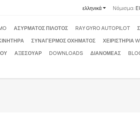

ελληνικά
Νόμισμα:
E
MO
ΑΣΎΡΜΑΤΟΣ ΠΙΛΌΤΟΣ
RAY GYRO AUTOPILOT
ΚΙΝΗΤΉΡΑ
ΣΥΝΑΓΕΡΜΌΣ ΟΧΉΜΑΤΟΣ
ΧΕΙΡΙΣΤΉΡΙΑ 
ΧΟΥ
ΑΞΕΣΟΥΆΡ
DOWNLOADS
ΔΙΑΝΟΜΈΑΣ
BLO