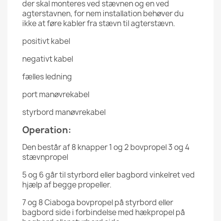
der skal monteres ved stævnen og en ved
agterstavnen, for nem installation behøver du
ikke at føre kabler fra stævn til agterstævn.
positivt kabel
negativt kabel
fælles ledning
port manøvrekabel
styrbord manøvrekabel
Operation:
Den består af 8 knapper 1 og 2 bovpropel 3 og 4
stævnpropel
5 og 6 går til styrbord eller bagbord vinkelret ved
hjælp af begge propeller.
7 og 8 Ciaboga bovpropel på styrbord eller
bagbord side i forbindelse med hækpropel på