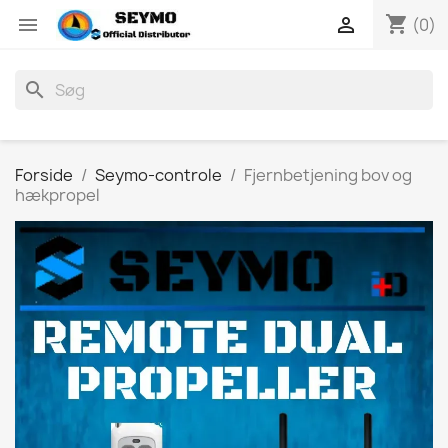
shopping_cart


(0)
search
Forside
Seymo-controle
Fjernbetjening bov og
hækpropel