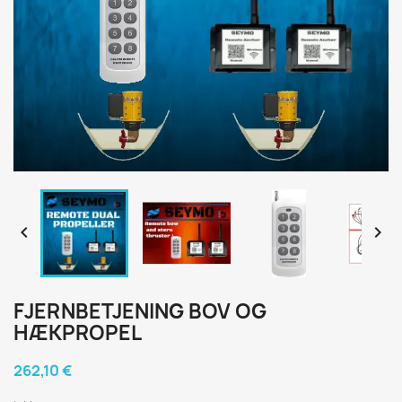


FJERNBETJENING BOV OG
HÆKPROPEL
262,10 €