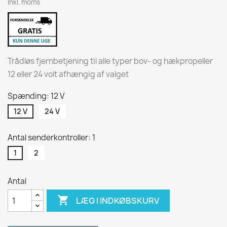
Inkl. moms
Trådløs fjernbetjening til alle typer bov- og hækpropeller
12 eller 24 volt afhængig af valget
Spænding: 12 V
12 V
24 V
Antal senderkontroller: 1
1
2
Antal

LÆG I INDKØBSKURV