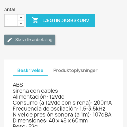
Antal

LÆG I INDKØBSKURV
Skriv din anbefaling
Beskrivelse
Produktoplysninger
ABS
sirena con cables
Alimentación: 12Vdc
Consumo (a 12Vdc con sirena): 200mA
Frecuencia de oscilación: 1.5-3.5kHz
Nivel de presión sonora (a 1m): 107dBA
Dimensiones: 40 x 45 x 60mm
Peso: 52g