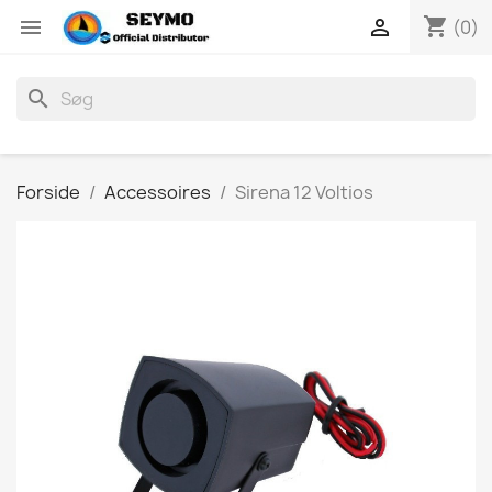
shopping_cart


(0)
search
Forside
Accessoires
Sirena 12 Voltios