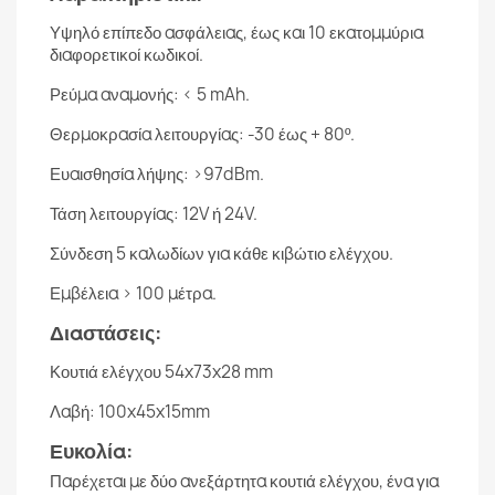
Υψηλό επίπεδο ασφάλειας, έως και 10 εκατομμύρια
διαφορετικοί κωδικοί.
Ρεύμα αναμονής: < 5 mAh.
Θερμοκρασία λειτουργίας: -30 έως + 80º.
Ευαισθησία λήψης: >97dBm.
Τάση λειτουργίας: 12V ή 24V.
Σύνδεση 5 καλωδίων για κάθε κιβώτιο ελέγχου.
Εμβέλεια > 100 μέτρα.
Διαστάσεις:
Κουτιά ελέγχου 54x73x28 mm
Λαβή: 100x45x15mm
Ευκολία:
Παρέχεται με δύο ανεξάρτητα κουτιά ελέγχου, ένα για